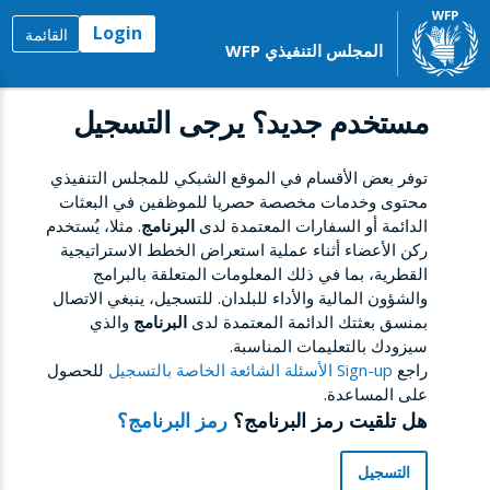
Login
القائمة
المجلس التنفيذي WFP
مستخدم جديد؟ يرجى التسجيل
توفر بعض الأقسام في الموقع الشبكي للمجلس التنفيذي
محتوى وخدمات مخصصة حصريا للموظفين في البعثات
الدائمة أو السفارات المعتمدة لدى
البرنامج
. مثلا، يُستخدم
ركن الأعضاء أثناء عملية استعراض الخطط الاستراتيجية
القطرية، بما في ذلك المعلومات المتعلقة بالبرامج
والشؤون المالية والأداء للبلدان. للتسجيل، ينبغي الاتصال
بمنسق بعثتك الدائمة المعتمدة لدى
البرنامج
والذي
سيزودك بالتعليمات المناسبة.
راجع
Sign-up الأسئلة الشائعة الخاصة بالتسجيل
للحصول
على المساعدة.
هل تلقيت رمز البرنامج؟
رمز البرنامج؟
التسجيل