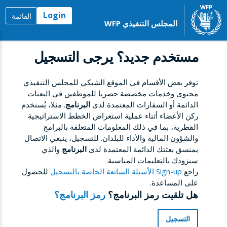
Login
القائمة
المجلس التنفيذي WFP
مستخدم جديد؟ يرجى التسجيل
توفر بعض الأقسام في الموقع الشبكي للمجلس التنفيذي
محتوى وخدمات مخصصة حصريا للموظفين في البعثات
الدائمة أو السفارات المعتمدة لدى
البرنامج
. مثلا، يُستخدم
ركن الأعضاء أثناء عملية استعراض الخطط الاستراتيجية
القطرية، بما في ذلك المعلومات المتعلقة بالبرامج
والشؤون المالية والأداء للبلدان. للتسجيل، ينبغي الاتصال
بمنسق بعثتك الدائمة المعتمدة لدى
البرنامج
والذي
سيزودك بالتعليمات المناسبة.
راجع
Sign-up الأسئلة الشائعة الخاصة بالتسجيل
للحصول
على المساعدة.
هل تلقيت رمز البرنامج؟
رمز البرنامج؟
التسجيل