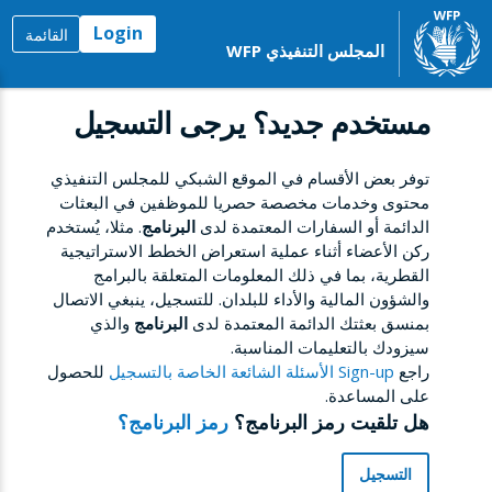
Login
القائمة
المجلس التنفيذي WFP
مستخدم جديد؟ يرجى التسجيل
توفر بعض الأقسام في الموقع الشبكي للمجلس التنفيذي
محتوى وخدمات مخصصة حصريا للموظفين في البعثات
الدائمة أو السفارات المعتمدة لدى
البرنامج
. مثلا، يُستخدم
ركن الأعضاء أثناء عملية استعراض الخطط الاستراتيجية
القطرية، بما في ذلك المعلومات المتعلقة بالبرامج
والشؤون المالية والأداء للبلدان. للتسجيل، ينبغي الاتصال
بمنسق بعثتك الدائمة المعتمدة لدى
البرنامج
والذي
سيزودك بالتعليمات المناسبة.
راجع
Sign-up الأسئلة الشائعة الخاصة بالتسجيل
للحصول
على المساعدة.
هل تلقيت رمز البرنامج؟
رمز البرنامج؟
التسجيل