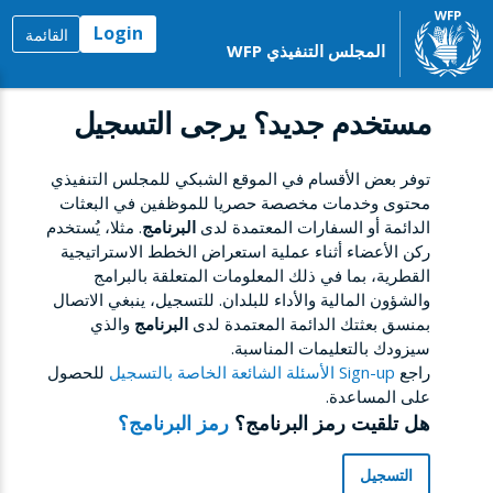
Login
القائمة
المجلس التنفيذي WFP
مستخدم جديد؟ يرجى التسجيل
توفر بعض الأقسام في الموقع الشبكي للمجلس التنفيذي
محتوى وخدمات مخصصة حصريا للموظفين في البعثات
الدائمة أو السفارات المعتمدة لدى
البرنامج
. مثلا، يُستخدم
ركن الأعضاء أثناء عملية استعراض الخطط الاستراتيجية
القطرية، بما في ذلك المعلومات المتعلقة بالبرامج
والشؤون المالية والأداء للبلدان. للتسجيل، ينبغي الاتصال
بمنسق بعثتك الدائمة المعتمدة لدى
البرنامج
والذي
سيزودك بالتعليمات المناسبة.
راجع
Sign-up الأسئلة الشائعة الخاصة بالتسجيل
للحصول
على المساعدة.
هل تلقيت رمز البرنامج؟
رمز البرنامج؟
التسجيل