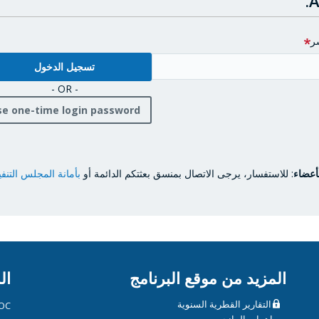
A
ر
- OR -
se one-time login password
أعضاء
: للاستفسار، يرجى الاتصال بمنسق بعثتكم الدائمة أو
بأمانة المجلس التنف
المزيد من موقع البرنامج
ال
التقارير القطرية السنوية
OC
مساهمات المانحين