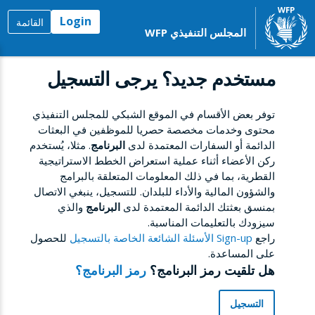
Login
القائمة
المجلس التنفيذي WFP
مستخدم جديد؟ يرجى التسجيل
توفر بعض الأقسام في الموقع الشبكي للمجلس التنفيذي
محتوى وخدمات مخصصة حصريا للموظفين في البعثات
الدائمة أو السفارات المعتمدة لدى
البرنامج
. مثلا، يُستخدم
ركن الأعضاء أثناء عملية استعراض الخطط الاستراتيجية
القطرية، بما في ذلك المعلومات المتعلقة بالبرامج
والشؤون المالية والأداء للبلدان. للتسجيل، ينبغي الاتصال
بمنسق بعثتك الدائمة المعتمدة لدى
البرنامج
والذي
سيزودك بالتعليمات المناسبة.
راجع
Sign-up الأسئلة الشائعة الخاصة بالتسجيل
للحصول
على المساعدة.
هل تلقيت رمز البرنامج؟
رمز البرنامج؟
التسجيل